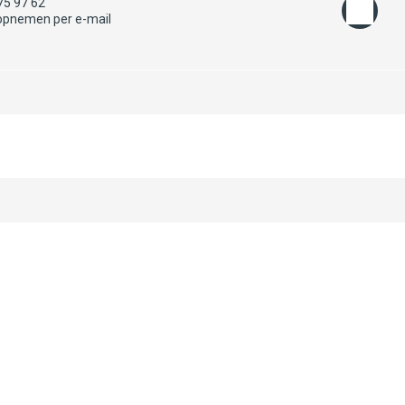
75 97 62
opnemen per e-mail