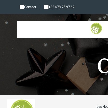
Contact
|
+32 478 75 97 62
C
Les Ho