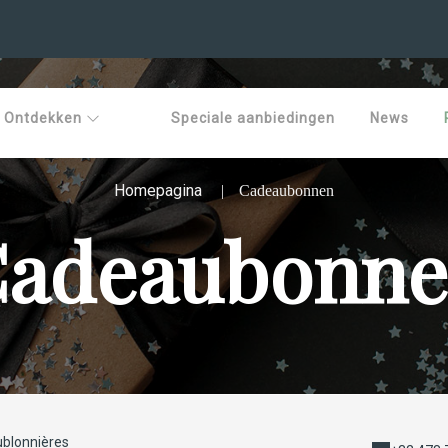
Ontdekken
Speciale aanbiedingen
News
Homepagina
Cadeaubonnen
adeaubonn
ublonnières